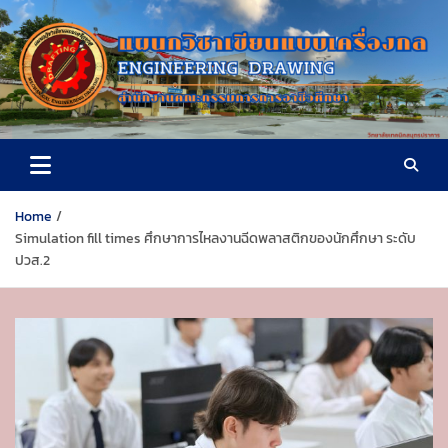
S
k
i
p
t
o
วิทยาลัยเทคนิคสมุทรปราการ
c
o
n
t
Home
e
Simulation fill times ศึกษาการไหลงานฉีดพลาสติกของนักศึกษา ระดับ
n
ปวส.2
t