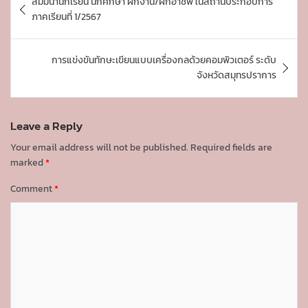
สัมมนานักเรียน นักศึกษา ฝึกงาน/ฝึกอาชีพ ในสถานประกอบการ
o
ภาคเรียนที่ 1/2567
s
t
การแข่งขันทักษะเขียนแบบเครื่องกลด้วยคอมพิวเตอร์ ระดับ
n
จังหวัดสมุทรปราการ
a
v
Leave a Reply
i
Your email address will not be published.
Required fields are
g
marked
*
a
Comment
*
t
i
o
n