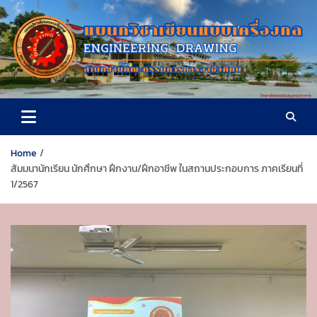
S
k
i
p
t
o
วิทยาลัยเทคนิคสมุทรปราการ
c
o
n
t
Home
e
สัมมนานักเรียน นักศึกษา ฝึกงาน/ฝึกอาชีพ ในสถานประกอบการ ภาคเรียนที่
n
1/2567
t