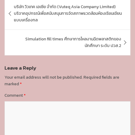
P
บริษัท วิวเทค เอเซีย จำกัด (Vuteq Asia Company Limited)
o
บริจาคอุปกรณ์เพื่อสนับสนุนการจัดสภาพแวดล้อมห้องเรียนเขียน
s
แบบเครื่องกล
t
n
Simulation fill times ศึกษาการไหลงานฉีดพลาสติกของ
นักศึกษา ระดับ ปวส.2
a
v
i
Leave a Reply
g
Your email address will not be published.
Required fields are
marked
*
a
Comment
*
t
i
o
n